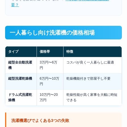
要？
一人暮らし向け洗濯機の価格相場
タイプ
価格帯
特徴
縦型全自動洗濯
3万円〜6万
コスパが良く一人暮らしに最適
機
円
縦型洗濯乾燥機
6万円〜10万
乾燥機能付きで部屋干し不要
円
ドラム式洗濯乾
10万円〜20
乾燥性能が高く家事を大幅に時短
燥機
万円
できる
洗濯機選びでよくある3つの失敗