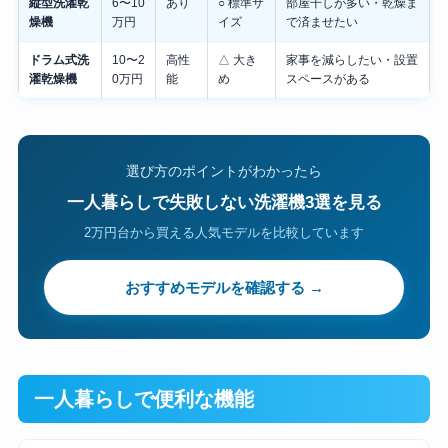
縦型洗濯乾
6〜10
あり
○ 標準サ
部屋干しが多い・乾燥ま
燥機
万円
イズ
で済ませたい
ドラム式洗
10〜2
高性
△ 大き
家事を減らしたい・設置
濯乾燥機
0万円
能
め
スペースがある
選び方のポイントがわかったら
一人暮らしで失敗しない洗濯機3選を見る
2万円台から買える人気モデルを比較しています
おすすめモデルを確認する →
一人暮らしで便利な機能