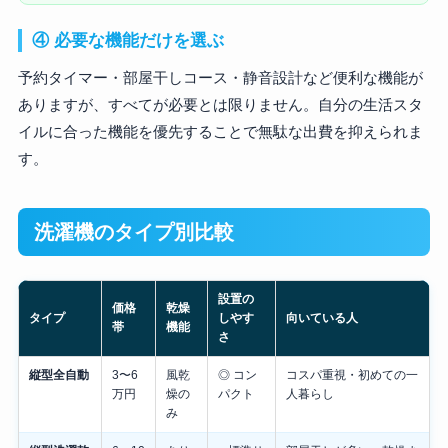
④ 必要な機能だけを選ぶ
予約タイマー・部屋干しコース・静音設計など便利な機能が
ありますが、すべてが必要とは限りません。自分の生活スタ
イルに合った機能を優先することで無駄な出費を抑えられま
す。
洗濯機のタイプ別比較
設置の
価格
乾燥
タイプ
しやす
向いている人
帯
機能
さ
縦型全自動
3〜6
風乾
◎ コン
コスパ重視・初めての一
万円
燥の
パクト
人暮らし
み