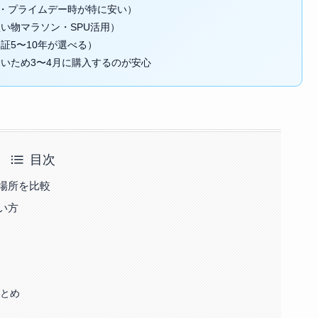
ール・プライムデー時が特に安い）
い物マラソン・SPU活用）
証5〜10年が選べる）
いため3〜4月に購入するのが安心
目次
場所を比較
い方
まとめ