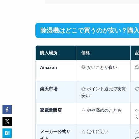
除湿機はどこで買うのが安い？購
購入場所
価格
Amazon
◎ 安いことが多い
◎
楽天市場
◎ ポイント還元で実質
◎
安い
家電量販店
△ やや高めのことも
○
メーカー公式サ
△ 定価に近い
△
イト